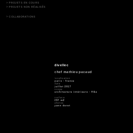
PROJETS EN COURS
PROJETS NON RÉALISÉS
COLLABORATIONS
divellec
chef mathieu pacaud
localisation
paris - france
date
juillet 2017
scope
architecture intérieure - ff&e
surface
297 m2
photos
yann deret