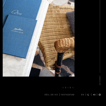
SUIVANT
<
5
/
5
>
OEIL DE KO
INSTAGRAM
EN