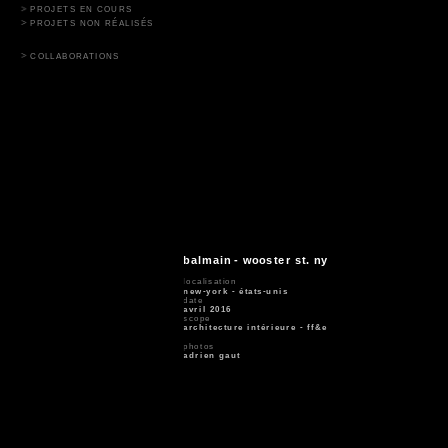
PROJETS EN COURS
PROJETS NON RÉALISÉS
COLLABORATIONS
balmain - wooster st. ny
localisation
new-york - états-unis
date
avril 2016
scope
architecture intérieure - ff&e
photos
adrien gaut