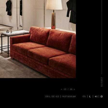
SUIVANT
<
10
/
16
>
OEIL DE KO
INSTAGRAM
EN